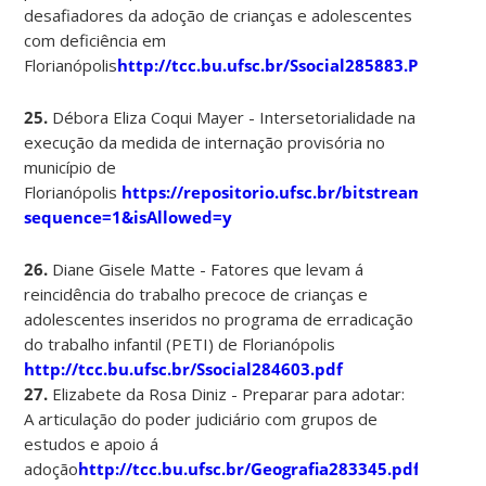
desafiadores da adoção de crianças e adolescentes
com deficiência em
Florianópolis
http://tcc.bu.ufsc.br/Ssocial285883.PDF
25.
Débora Eliza Coqui Mayer - Intersetorialidade na
execução da medida de internação provisória no
município de
Florianópolis
https://repositorio.ufsc.br/bitstream/ha
sequence=1&isAllowed=y
26.
Diane Gisele Matte - Fatores que levam á
reincidência do trabalho precoce de crianças e
adolescentes inseridos no programa de erradicação
do trabalho infantil (PETI) de Florianópolis
http://tcc.bu.ufsc.br/Ssocial284603.pdf
27.
Elizabete da Rosa Diniz - Preparar para adotar:
A articulação do poder judiciário com grupos de
estudos e apoio á
adoção
http://tcc.bu.ufsc.br/Geografia283345.pdf