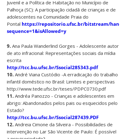
Juvenil e a Política de Habitação no Município de
Palhoça (SC): A participação cidadã de crianças e de
adolescentes na Comunidade Praia do
Pontal
https://repositorio.ufsc.br/bitstream/handle
sequence=1&isAllowed=y
9.
Ana Paula Wanderlind Gorges - Adolescente autor
de ato infracional: Representações sociais da mídia
escrita
http://tcc.bu.ufsc.br/Ssocial285343.pdf
10.
André Viana Custódio -A erradicação do trabalho
infantil doméstico no Brasil: Limites e perspectivas
http://www.tede.ufsc.br/teses/PDPC0730.pdf
11.
Andréa Panozzo - Crianças e adolescentes em
abrigo: Abandonados pelos pais ou esquecidos pelo
Estado?
http://tcc.bu.ufsc.br/Ssocial287439.PDF
12.
Andreia Cimone da Silveira - Possibilidades de
intervenção no Lar São Vicente de Paulo: É possível
a provisoriedade?