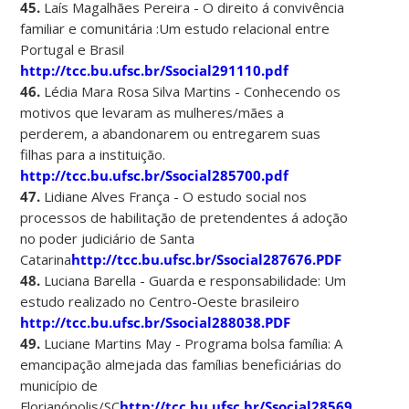
45.
Laís Magalhães Pereira - O direito á convivência
familiar e comunitária :Um estudo relacional entre
Portugal e Brasil
http://tcc.bu.ufsc.br/Ssocial291110.pdf
46.
Lédia Mara Rosa Silva Martins - Conhecendo os
motivos que levaram as mulheres/mães a
perderem, a abandonarem ou entregarem suas
filhas para a instituição.
http://tcc.bu.ufsc.br/Ssocial285700.pdf
47.
Lidiane Alves França - O estudo social nos
processos de habilitação de pretendentes á adoção
no poder judiciário de Santa
Catarina
http://tcc.bu.ufsc.br/Ssocial287676.PDF
48.
Luciana Barella - Guarda e responsabilidade: Um
estudo realizado no Centro-Oeste brasileiro
http://tcc.bu.ufsc.br/Ssocial288038.PDF
49.
Luciane Martins May - Programa bolsa família: A
emancipação almejada das famílias beneficiárias do
município de
Florianópolis/SC
http://tcc.bu.ufsc.br/Ssocial285698.pdf