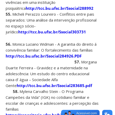
vivências em uma instituição
psiquiátrica
http://tcc.bu.ufsc.br/Ssocial288992
55.
Micheli Perazzo Loureiro - Conflitos entre pais
separados: Uma análise da intervenção profissional
no espaço sócio-
jurídico
http://tcc.bu.ufsc.br/Ssocial303731
56.
Monica Luciano Widman - A garantia do direito á
convivência familiar: O fortalecimento das famílias
http://tcc.bu.ufsc.br/Ssocial284926.PDF
57.
Morgana
Duarte Ferreira - Gravidez e a maternidade na
adolescência: Um estudo do centro educacional
caixa d’ água – Sociedade Alfa
Gente
http://tcc.bu.ufsc.br/Ssocial283685.pdf
58.
Mylena Carvalho Stein - O Programa
Campeões da Vida” (IGK) no cotidiano familiar e
escolar de crianças e adolescentes: a percepção das
famílias
https://repositorio.ufsc.br/bitstream/handle/123456