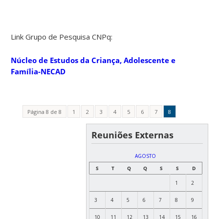
Link Grupo de Pesquisa CNPq:
Núcleo de Estudos da Criança, Adolescente e
Família-NECAD
Página 8 de 8
1
2
3
4
5
6
7
8
Reuniões Externas
AGOSTO
S
T
Q
Q
S
S
D
1
2
3
4
5
6
7
8
9
10
11
12
13
14
15
16