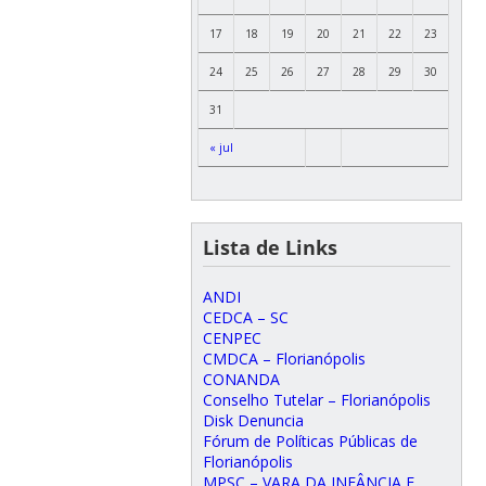
17
18
19
20
21
22
23
24
25
26
27
28
29
30
31
« jul
Lista de Links
ANDI
CEDCA – SC
CENPEC
CMDCA – Florianópolis
CONANDA
Conselho Tutelar – Florianópolis
Disk Denuncia
Fórum de Políticas Públicas de
Florianópolis
MPSC – VARA DA INFÂNCIA E