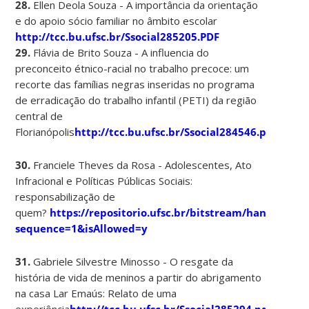
28.
Ellen Deola Souza - A importância da orientação
e do apoio sócio familiar no âmbito escolar
http://tcc.bu.ufsc.br/Ssocial285205.PDF
29.
Flávia de Brito Souza - A influencia do
preconceito étnico-racial no trabalho precoce: um
recorte das famílias negras inseridas no programa
de erradicação do trabalho infantil (PETI) da região
central de
Florianópolis
http://tcc.bu.ufsc.br/Ssocial284546.pdf
30.
Franciele Theves da Rosa - Adolescentes, Ato
Infracional e Políticas Públicas Sociais:
responsabilização de
quem?
https://repositorio.ufsc.br/bitstream/handle
sequence=1&isAllowed=y
31.
Gabriele Silvestre Minosso - O resgate da
história de vida de meninos a partir do abrigamento
na casa Lar Emaús: Relato de uma
experiência
http://tcc.bu.ufsc.br/Ssocial285294.pdf