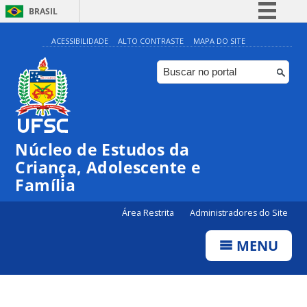
BRASIL
Simplifique!
ACESSIBILIDADE
ALTO CONTRASTE
MAPA DO SITE
Comunica BR
Participe
Acesso à informação
Legislação
Núcleo de Estudos da
Canais
Criança, Adolescente e
Família
Área Restrita
Administradores do Site
MENU