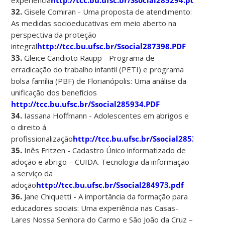
32.
Gisele Comiran - Uma proposta de atendimento:
As medidas socioeducativas em meio aberto na
perspectiva da proteção
integral
http://tcc.bu.ufsc.br/Ssocial287398.PDF
33.
Gleice Candioto Raupp - Programa de
erradicação do trabalho infantil (PETI) e programa
bolsa família (PBF) de Florianópolis: Uma análise da
unificação dos benefícios
http://tcc.bu.ufsc.br/Ssocial285934.PDF
34.
Iassana Hoffmann - Adolescentes em abrigos e
o direito á
profissionalização
http://tcc.bu.ufsc.br/Ssocial285315.pdf
35.
Inês Fritzen - Cadastro Único informatizado de
adoção e abrigo – CUIDA. Tecnologia da informação
a serviço da
adoção
http://tcc.bu.ufsc.br/Ssocial284973.pdf
36.
Jane Chiquetti - A importância da formação para
educadores sociais: Uma experiência nas Casas-
Lares Nossa Senhora do Carmo e São João da Cruz –