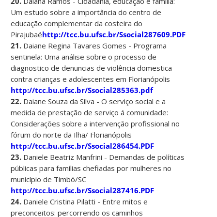
20.
Daiana Ramos - Cidadania, educação e família:
Um estudo sobre a importância do centro de
educação complementar da costeira do
Pirajubaé
http://tcc.bu.ufsc.br/Ssocial287609.PDF
21
.
Daiane Regina Tavares Gomes - Programa
sentinela: Uma análise sobre o processo de
diagnostico de denuncias de violência domestica
contra crianças e adolescentes em Florianópolis
http://tcc.bu.ufsc.br/Ssocial285363.pdf
22.
Daiane Souza da Silva - O serviço social e a
medida de prestação de serviço á comunidade:
Considerações sobre a intervenção profissional no
fórum do norte da Ilha/ Florianópolis
http://tcc.bu.ufsc.br/Ssocial286454.PDF
23.
Daniele Beatriz Manfrini - Demandas de políticas
públicas para famílias chefiadas por mulheres no
município de Timbó/SC
http://tcc.bu.ufsc.br/Ssocial287416.PDF
24.
Daniele Cristina Pilatti - Entre mitos e
preconceitos: percorrendo os caminhos