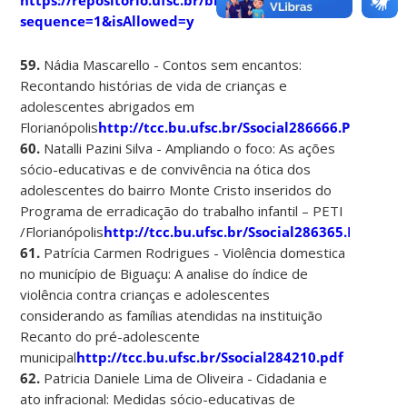
sequence=1&isAllowed=y
59.
Nádia Mascarello - Contos sem encantos:
Recontando histórias de vida de crianças e
adolescentes abrigados em
Florianópolis
http://tcc.bu.ufsc.br/Ssocial286666.PDF
60.
Natalli Pazini Silva - Ampliando o foco: As ações
sócio-educativas e de convivência na ótica dos
adolescentes do bairro Monte Cristo inseridos do
Programa de erradicação do trabalho infantil – PETI
/Florianópolis
http://tcc.bu.ufsc.br/Ssocial286365.PDF
61.
Patrícia Carmen Rodrigues - Violência domestica
no município de Biguaçu: A analise do índice de
violência contra crianças e adolescentes
considerando as famílias atendidas na instituição
Recanto do pré-adolescente
municipal
http://tcc.bu.ufsc.br/Ssocial284210.pdf
62.
Patricia Daniele Lima de Oliveira - Cidadania e
ato infracional: Medidas sócio-educativas de