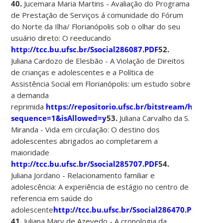
40.
Jucemara Maria Martins - Avaliação do Programa
de Prestação de Serviços á comunidade do Fórum
do Norte da Ilha/ Florianópolis sob o olhar do seu
usuário direto: O reeducando
http://tcc.bu.ufsc.br/Ssocial286087.PDF
52.
Juliana Cardozo de Elesbão - A Violação de Direitos
de crianças e adolescentes e a Política de
Assistência Social em Florianópolis: um estudo sobre
a demanda
reprimida
https://repositorio.ufsc.br/bitstream/handl
sequence=1&isAllowed=y
53.
Juliana Carvalho da S.
Miranda - Vida em circulação: O destino dos
adolescentes abrigados ao completarem a
maioridade
http://tcc.bu.ufsc.br/Ssocial285707.PDF
54.
Juliana Jordano - Relacionamento familiar e
adolescência: A experiência de estágio no centro de
referencia em saúde do
adolescente
http://tcc.bu.ufsc.br/Ssocial286470.PDF
41.
Juliana Mary de Azevedo - A cronologia da