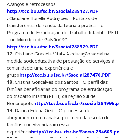
Avanços e retrocessos
http://tcc.bu.ufsc.br/Ssocial289127.PDF
.
Claudiane Borella Rodrigues - Políticas de
transferência de renda: da teoria a pratica – o
Programa de Erradicação do Trabalho Infantil – PETI
– no Município de Galvão/ SC
http://tcc.bu.ufsc.br/Ssocial288379.PDF
17.
Cristiane Grasiela Vital - A educação social na
medida socioeducativa de prestação de serviços á
comunidade: uma experiência e
grupo
http://tcc.bu.ufsc.br/Ssocial287470.PDF
18.
Cristina Gonçalves dos Santos - O perfil das
famílias beneficiárias do programa de erradicação
do trabalho infantil (PETI) da região Sul de
Florianópolis
http://tcc.bu.ufsc.br/Ssocial284995.pdf
19.
Daiana Edena Geib - O processo de
abrigamento: uma analise por meio da escuta de
famílias que vivenciaram essa
experiência
http://tcc.bu.ufsc.br/Ssocial284609.pdf