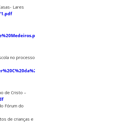
Casas- Lares
71.pdf
s
ne%20Medeiros.pdf?
 escola no processo
ifer%20C%20da%20Silveira.pdf?
no de Cristo –
df
 do Fórum do
tos de crianças e