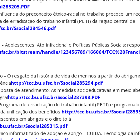
ial285205.PDF
influencia do preconceito étnico-racial no trabalho precoce: um re
de erradicação do trabalho infantil (PETI) da região central de
fsc.br/Ssocial284546.pdf
 Adolescentes, Ato Infracional e Políticas Públicas Sociais: resp
o.ufsc.br/bitstream/handle/123456789/166064/TCC%20Fra
o - O resgate da história de vida de meninos a partir do abrigam
ência
http://tcc.bu.ufsc.br/Ssocial285294.pdf
oposta de atendimento: As medidas socioeducativas em meio abe
gral
http://tcc.bu.ufsc.br/Ssocial287398.PDF
rograma de erradicação do trabalho infantil (PETI) e programa bo
 da unificação dos benefícios
http://tcc.bu.ufsc.br/Ssocial2859
scentes em abrigos e o direito á
.bu.ufsc.br/Ssocial285315.pdf
nico informatizado de adoção e abrigo – CUIDA. Tecnologia da in