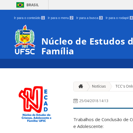
BRASIL
Ir para o conteúdo
1
Ir para o menu
2
Ir para a busca
3
Ir para o rodapé
4
Núcleo de Estudos d
Família
Notícias
TCC's Onl
25/04/2018 14:13
Trabalhos de Conclusão de Cu
e Adolescente: