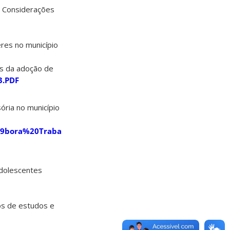
: Considerações
eres no município
es da adoção de
3.PDF
ória no município
A9bora%20Trabalho%20Final.pdf?
adolescentes
pos de estudos e