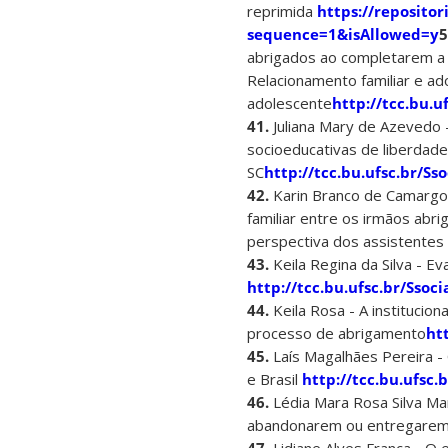
reprimida
https://reposito
sequence=1&isAllowed=y
5
abrigados ao completarem a
Relacionamento familiar e ad
adolescente
http://tcc.bu.u
41.
Juliana Mary de Azevedo 
socioeducativas de liberdade
SC
http://tcc.bu.ufsc.br/Ss
42.
Karin Branco de Camargo -
familiar entre os irmãos abri
perspectiva dos assistentes 
43.
Keila Regina da Silva - Ev
http://tcc.bu.ufsc.br/Ssoc
44.
Keila Rosa - A institucion
processo de abrigamento
ht
45.
Laís Magalhães Pereira - 
e Brasil
http://tcc.bu.ufsc.
46.
Lédia Mara Rosa Silva M
abandonarem ou entregarem su