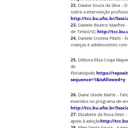
22.
Daiane Souza da Silva - O
sobre a intervenção profissio
http://tcc.bu.ufsc.br/Ssoc
23.
Daniele Beatriz Manfrini 
de Timbó/SC
http://tcc.bu.
24.
Daniele Cristina Pilatti 
crianças e adolescentes com 
25.
Débora Eliza Coqui Mayer 
de
Florianópolis
https://repos
sequence=1&isAllowed=y
26.
Diane Gisele Matte - Fato
inseridos no programa de erra
http://tcc.bu.ufsc.br/Ssoc
27.
Elizabete da Rosa Diniz -
apoio á adoção
http://tcc.b
28.
Ellen Deola Souza - A imp