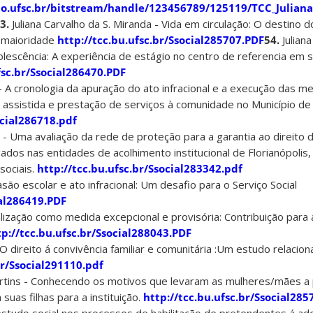
rio.ufsc.br/bitstream/handle/123456789/125119/TCC_Julia
3.
Juliana Carvalho da S. Miranda - Vida em circulação: O destino 
 maioridade
http://tcc.bu.ufsc.br/Ssocial285707.PDF
54.
Juliana
olescência: A experiência de estágio no centro de referencia em 
fsc.br/Ssocial286470.PDF
- A cronologia da apuração do ato infracional e a execução das m
 assistida e prestação de serviços à comunidade no Município de
ocial286718.pdf
 Uma avaliação da rede de proteção para a garantia ao direito d
gados nas entidades de acolhimento institucional de Florianópolis, 
sociais.
http://tcc.bu.ufsc.br/Ssocial283342.pdf
asão escolar e ato infracional: Um desafio para o Serviço Social
ial286419.PDF
alização como medida excepcional e provisória: Contribuição para 
tp://tcc.bu.ufsc.br/Ssocial288043.PDF
O direito á convivência familiar e comunitária :Um estudo relacion
br/Ssocial291110.pdf
artins - Conhecendo os motivos que levaram as mulheres/mães a
as filhas para a instituição.
http://tcc.bu.ufsc.br/Ssocial285