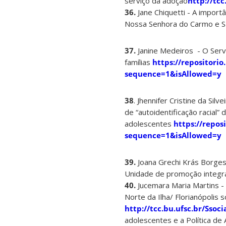
serviço da adoção
http://tcc
36.
Jane Chiquetti - A import
Nossa Senhora do Carmo e S
37.
Janine Medeiros - O Servi
famílias
https://repositor
sequence=1&isAllowed=y
38
. Jhennifer Cristine da Sil
de “autoidentificação racial” 
adolescentes
https://repos
sequence=1&isAllowed=y
39.
Joana Grechi Krás Borges 
Unidade de promoção integra
40.
Jucemara Maria Martins -
Norte da Ilha/ Florianópolis 
http://tcc.bu.ufsc.br/Ssoc
adolescentes e a Política de