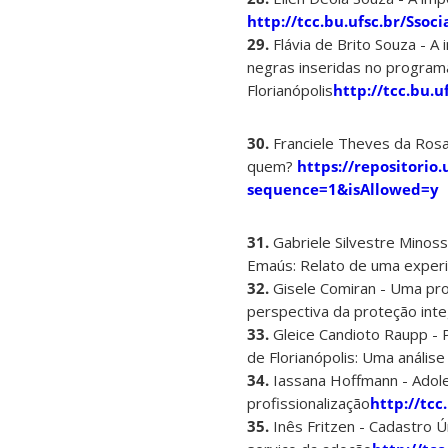
http://tcc.bu.ufsc.br/Ssoc
29.
Flávia de Brito Souza - A 
negras inseridas no programa 
Florianópolis
http://tcc.bu.u
30.
Franciele Theves da Rosa -
quem?
https://repositori
sequence=1&isAllowed=y
31.
Gabriele Silvestre Minoss
Emaús: Relato de uma experi
32.
Gisele Comiran - Uma pr
perspectiva da proteção inte
33.
Gleice Candioto Raupp - P
de Florianópolis: Uma análise
34.
Iassana Hoffmann - Adole
profissionalização
http://tcc
35.
Inês Fritzen - Cadastro Ú