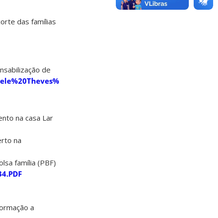
corte das famílias
onsabilização de
nciele%20Theves%20da%20Rosa.pdf?
ento na casa Lar
rto na
lsa família (PBF)
34.PDF
formação a