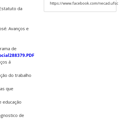
https://www.facebook.com/necad.ufsc
Estatuto da
José: Avanços e
ograma de
social288379.PDF
iços á
ação do trabalho
ias que
de educação
agnostico de