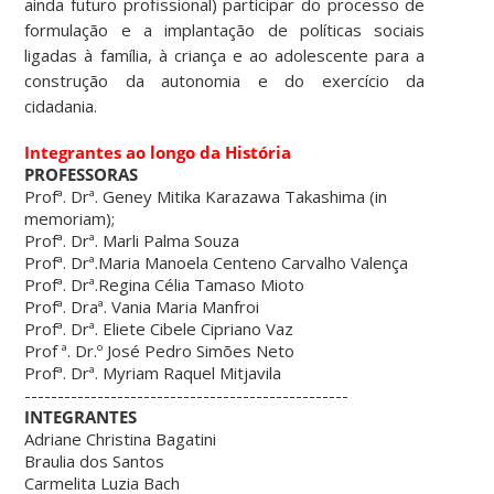
ainda futuro profissional) participar do processo de
formulação e a implantação de políticas sociais
ligadas à família, à criança e ao adolescente para a
construção da autonomia e do exercício da
cidadania.
Integrantes ao longo da História
PROFESSORAS
Profª. Drª. Geney Mitika Karazawa Takashima (in
memoriam);
Profª. Drª. Marli Palma Souza
Profª. Drª.Maria Manoela Centeno Carvalho Valença
Profª. Drª.Regina Célia Tamaso Mioto
Profª. Draª. Vania Maria Manfroi
Profª. Drª. Eliete Cibele Cipriano Vaz
Prof ª. Dr.º José Pedro Simões Neto
Profª. Drª. Myriam Raquel Mitjavila
-------------------------------------------------
INTEGRANTES
Adriane Christina Bagatini
Braulia dos Santos
Carmelita Luzia Bach