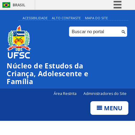
BRASIL
Simplifique!
ACESSIBILIDADE
ALTO CONTRASTE
MAPA DO SITE
Comunica BR
Participe
Acesso à informação
Legislação
Núcleo de Estudos da
Canais
Criança, Adolescente e
Família
Área Restrita
Administradores do Site
MENU