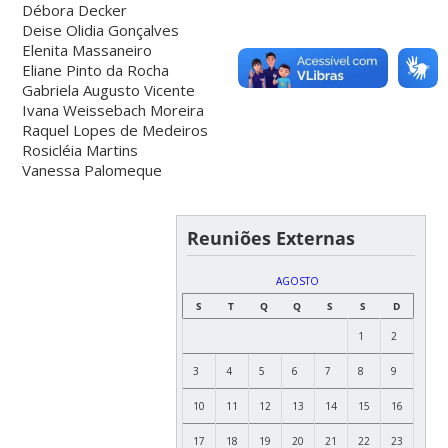
Débora Decker
Deise Olidia Gonçalves
Elenita Massaneiro
Eliane Pinto da Rocha
Gabriela Augusto Vicente
Ivana Weissebach Moreira
Raquel Lopes de Medeiros
Rosicléia Martins
Vanessa Palomeque
Reuniões Externas
AGOSTO
S
T
Q
Q
S
S
D
1
2
3
4
5
6
7
8
9
10
11
12
13
14
15
16
17
18
19
20
21
22
23