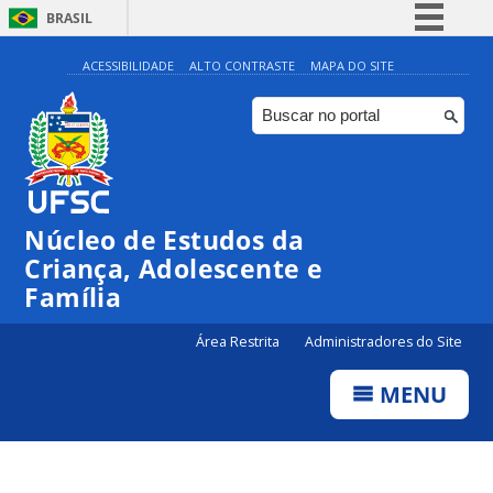
BRASIL
Simplifique!
ACESSIBILIDADE
ALTO CONTRASTE
MAPA DO SITE
Comunica BR
Participe
Acesso à informação
Legislação
Núcleo de Estudos da
Canais
Criança, Adolescente e
Família
Área Restrita
Administradores do Site
MENU