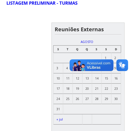
LISTAGEM PRELIMINAR - TURMAS
Reuniões Externas
AGOSTO
S
T
Q
Q
S
S
D
1
2
3
4
5
6
7
8
9
10
11
12
13
14
15
16
17
18
19
20
21
22
23
24
25
26
27
28
29
30
31
« jul