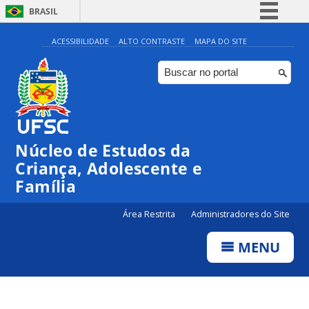
BRASIL
Simplifique!
ACESSIBILIDADE
ALTO CONTRASTE
MAPA DO SITE
Comunica BR
Participe
Acesso à informação
Legislação
Núcleo de Estudos da
Canais
Criança, Adolescente e
Família
Área Restrita
Administradores do Site
MENU