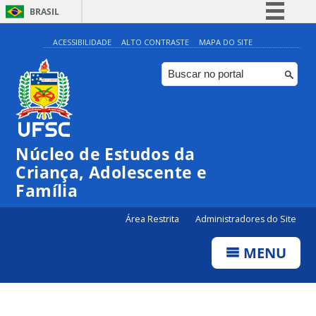
BRASIL
Simplifique!
ACESSIBILIDADE
ALTO CONTRASTE
MAPA DO SITE
Comunica BR
Participe
Acesso à informação
Legislação
Núcleo de Estudos da
Canais
Criança, Adolescente e
Família
Área Restrita
Administradores do Site
MENU