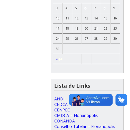
3
4
5
6
7
8
9
10
11
12
13
14
15
16
17
18
19
20
21
22
23
24
25
26
27
28
29
30
31
« jul
Lista de Links
ANDI
CEDCA – SC
CENPEC
CMDCA – Florianópolis
CONANDA
Conselho Tutelar – Florianópolis