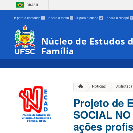
BRASIL
Ir para o conteúdo
1
Ir para o menu
2
Ir para a busca
3
Ir para o rodapé
4
Núcleo de Estudos d
Família
Notícias
Biblioteca
Projeto de 
SOCIAL NO
ações profi