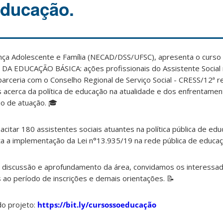
educação.
nça Adolescente e Família (NECAD/DSS/UFSC), apresenta o curso
 EDUCAÇÃO BÁSICA: ações profissionais do Assistente Social na
rceria com o Conselho Regional de Serviço Social - CRESS/12ª r
 acerca da política de educação na atualidade e dos enfrentamen
po de atuação. 🎓
citar 180 assistentes sociais atuantes na política pública de ed
ta a implementação da Lei n°13.935/19 na rede pública de educaç
 discussão e aprofundamento da área, convidamos os interessa
 ao período de inscrições e demais orientações. 📝
do projeto:
https://bit.ly/cursossoeducação