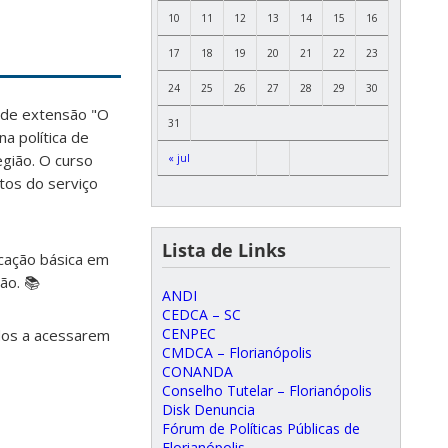
10
11
12
13
14
15
16
17
18
19
20
21
22
23
24
25
26
27
28
29
30
 de extensão "O
31
 política de
egião. O curso
« jul
tos do serviço
Lista de Links
ucação básica em
ão. 📚
ANDI
CEDCA – SC
CENPEC
dos a acessarem
CMDCA – Florianópolis
CONANDA
Conselho Tutelar – Florianópolis
Disk Denuncia
Fórum de Políticas Públicas de
Florianópolis