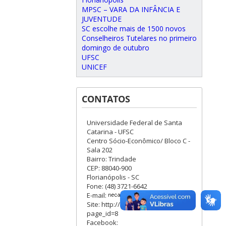
MPSC – VARA DA INFÂNCIA E
JUVENTUDE
SC escolhe mais de 1500 novos
Conselheiros Tutelares no primeiro
domingo de outubro
UFSC
UNICEF
CONTATOS
Universidade Federal de Santa
Catarina - UFSC
Centro Sócio-Econômico/ Bloco C -
Sala 202
Bairro: Trindade
CEP: 88040-900
Florianópolis - SC
Fone: (48) 3721-6642
E-mail:
Site: http://necad.paginas.ufsc.br/?
page_id=8
Facebook: