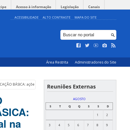
cipe
Acesso à informação
Legislação
Canais
ACESSIBILIDADE
ALTO CONTRASTE
MAPA DO SITE
Área Restrita
Administradores do Site
ÃO BÁSICA: ações profissionais do Assistente Social na política de educaç
Reuniões Externas
O
AGOSTO
S
T
Q
Q
S
S
D
SICA:
1
2
al na
3
4
5
6
7
8
9