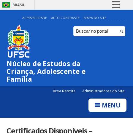
BRASIL
Simplifique!
ACESSIBILIDADE
ALTO CONTRASTE
MAPA DO SITE
Comunica BR
Participe
Acesso à informação
Legislação
Núcleo de Estudos da
Canais
Criança, Adolescente e
Família
Área Restrita
Administradores do Site
MENU
Certificados Disponíveis –