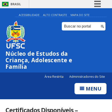
BRASIL
Simplifique!
ACESSIBILIDADE
ALTO CONTRASTE
MAPA DO SITE
Comunica BR
Participe
Acesso à informação
Legislação
Núcleo de Estudos da
Canais
Criança, Adolescente e
Família
Área Restrita
Administradores do Site
MENU
Certificados Disponíveis –